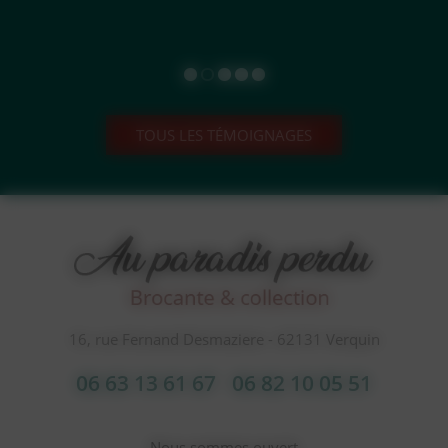
TOUS LES TÉMOIGNAGES
16, rue Fernand Desmaziere - 62131 Verquin
06 63 13 61 67
06 82 10 05 51
Nous sommes ouvert