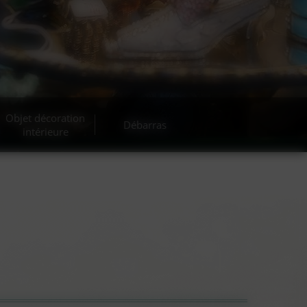
cante
Objet décoration
Débarras
intérieure