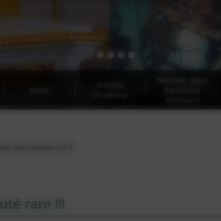
t d’antiquités et belle bro
Estimation gratuite !
Mobilier, objet
Mobilier
Achat
décoration
d'intérieur
extérieure
lle valise biseauté rare !!!
té rare !!!