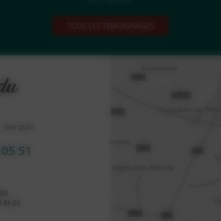
TOUS LES TÉMOIGNAGES
1 Verquin
 05 51
h30
 18h30