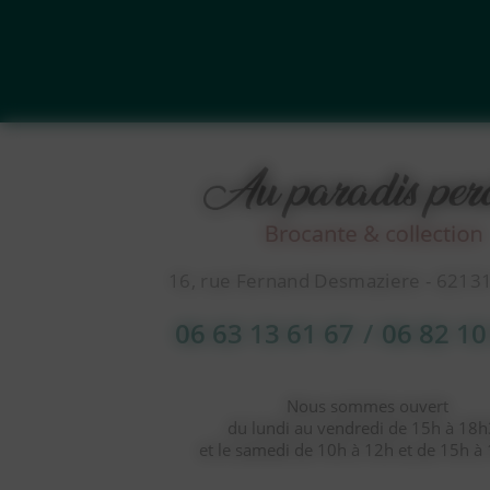
16, rue Fernand Desmaziere - 6213
06 63 13 61 67
/
06 82 10
Nous sommes ouvert
du lundi au vendredi de 15h à 18
et le samedi de 10h à 12h et de 15h à