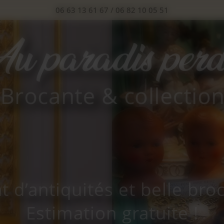
06 63 13 61 67
/
06 82 10 05 51
t d’antiquités et belle bro
Estimation gratuite !