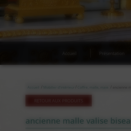
Acha
Accueil
Présentation
/
/
/
Accueil
Mobilier d'intérieur
Coffre, malle, maie
ancienne ma
RETOUR AUX PRODUITS
ancienne malle valise biseau