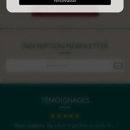
Personnaliser
TOUTES LES ACTUALITÉS
INSCRIPTION NEWSLETTER
TÉMOIGNAGES
"Beau magasin. Du choix et un bon acceuil. Je..."