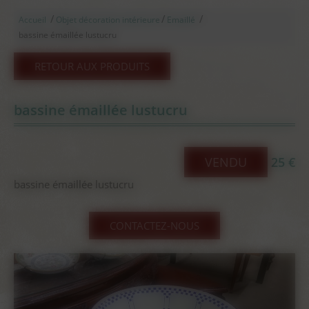
/
/
/
Accueil
Objet décoration intérieure
Emaillé
bassine émaillée lustucru
RETOUR AUX PRODUITS
bassine émaillée lustucru
VENDU
25 €
bassine émaillée lustucru
CONTACTEZ-NOUS