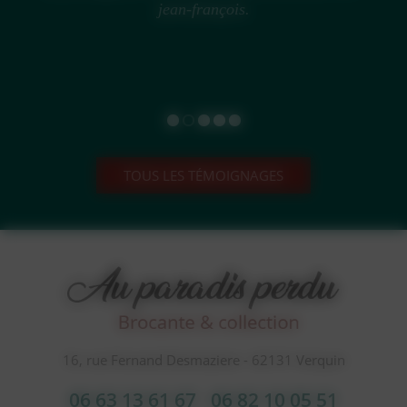
jean-françois.
TOUS LES TÉMOIGNAGES
16, rue Fernand Desmaziere - 62131 Verquin
06 63 13 61 67
06 82 10 05 51