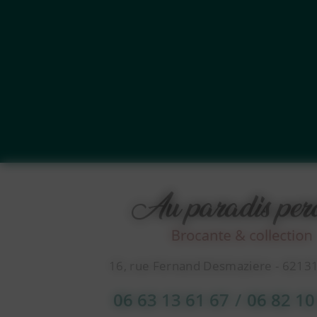
16, rue Fernand Desmaziere - 6213
06 63 13 61 67
/
06 82 10