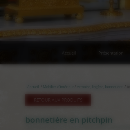
Accueil
Présentation
/
/
/
Accueil
Mobilier d'intérieur
Armoire, lingère, bonnetière
b
RETOUR AUX PRODUITS
bonnetière en pitchpin