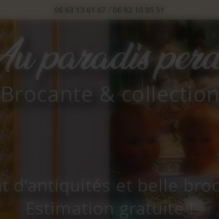
06 63 13 61 67
/
06 82 10 05 51
t d’antiquités et belle bro
Estimation gratuite !