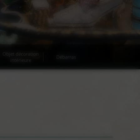
Objet décoration
Débarras
intérieure