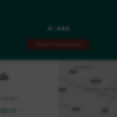
TOUS LES TÉMOIGNAGES
1 Verquin
 05 51