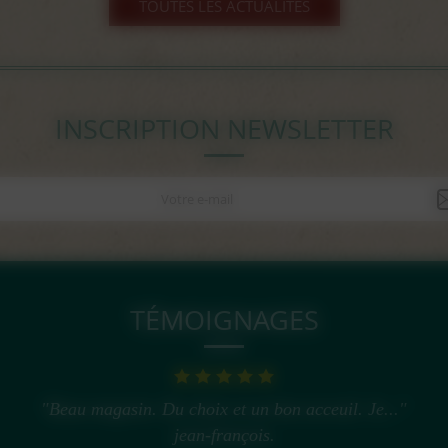
TOUTES LES ACTUALITÉS
INSCRIPTION NEWSLETTER
TÉMOIGNAGES
"Beau magasin. Du choix et un bon acceuil. Je..."
jean-françois.