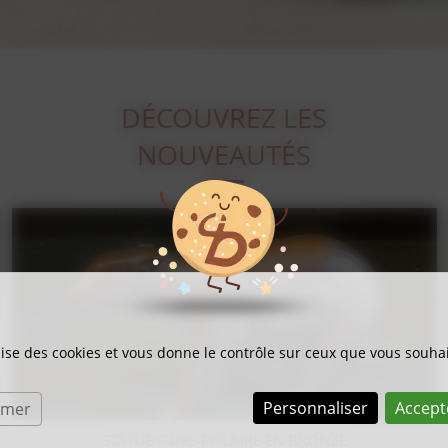
DÉCOUVREZ LES
NOUVEAUTÉS
ilise des cookies et vous donne le contrôle sur ceux que vous souhai
Personnaliser
Accept
rmer
LITHOGRAPHIE SUR BOIS BERNARD BUFFET