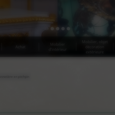
Mobilier, objet
Mobilier
Achat
décoration
d'intérieur
extérieure
onnetière en pitchpin