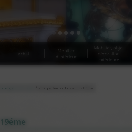
Mobilier, objet
Mobilier
Achat
décoration
d'intérieur
extérieure
/
ze régule terre cuite
brule parfum en bronze fin 19éme
n 19éme