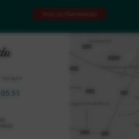
TOUS LES TÉMOIGNAGES
1 Verquin
 05 51
h30
 18h30