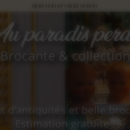
06 63 13 61 67
/
06 82 10 05 51
t d’antiquités et belle bro
Estimation gratuite !