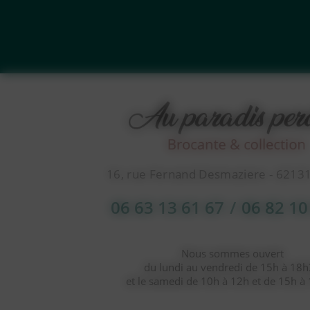
16, rue Fernand Desmaziere - 6213
06 63 13 61 67
/
06 82 10
Nous sommes ouvert
du lundi au vendredi de 15h à 18
et le samedi de 10h à 12h et de 15h à