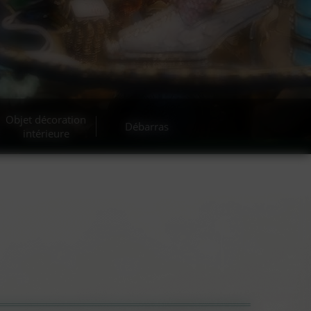
Objet décoration
Débarras
intérieure