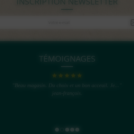
INSCRIPTION NEWSLETTER
TÉMOIGNAGES
"Beau magasin. Du choix et un bon acceuil. Je..."
jean-françois.