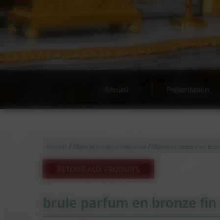
Accueil
Présentation
/
/
Accueil
Objet décoration intérieure
Objets et statues en bron
RETOUR AUX PRODUITS
brule parfum en bronze fi