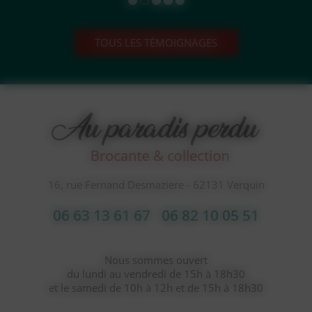
TOUS LES TÉMOIGNAGES
16, rue Fernand Desmaziere - 62131 Verquin
06 63 13 61 67
06 82 10 05 51
Nous sommes ouvert
du lundi au vendredi de 15h à 18h30
et le samedi de 10h à 12h et de 15h à 18h30