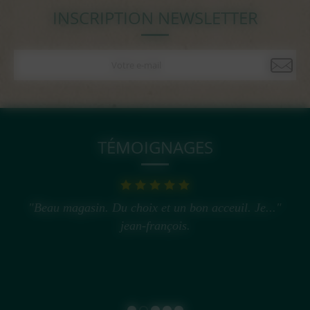
INSCRIPTION NEWSLETTER
TÉMOIGNAGES
"Beau magasin. Du choix et un bon acceuil. Je..."
jean-françois.