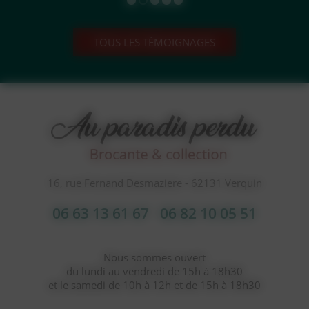
TOUS LES TÉMOIGNAGES
16, rue Fernand Desmaziere - 62131 Verquin
06 63 13 61 67
06 82 10 05 51
Nous sommes ouvert
du lundi au vendredi de 15h à 18h30
et le samedi de 10h à 12h et de 15h à 18h30