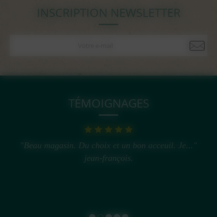
INSCRIPTION NEWSLETTER
TÉMOIGNAGES
"Beau magasin. Du choix et un bon acceuil. Je..."
jean-françois.