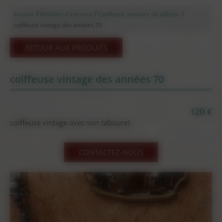
/
/
/
Accueil
Mobilier d'intérieur
Coiffeuse, armoire de toilette
coiffeuse vintage des années 70
RETOUR AUX PRODUITS
coiffeuse vintage des années 70
120 €
coiffeuse vintage avec son tabouret
CONTACTEZ-NOUS