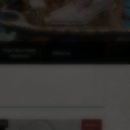
Objet décoration
Débarras
intérieure
40€
VENDU