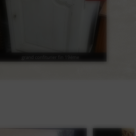
grand confiturier fin 19éme