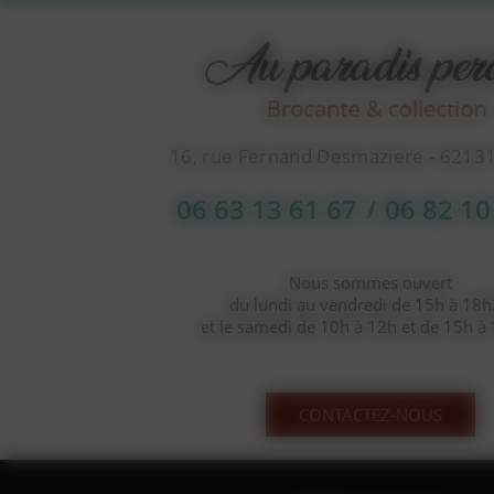
16, rue Fernand Desmaziere - 6213
06 63 13 61 67
/
06 82 10
Nous sommes ouvert
du lundi au vendredi de 15h à 18
et le samedi de 10h à 12h et de 15h à
CONTACTEZ-NOUS