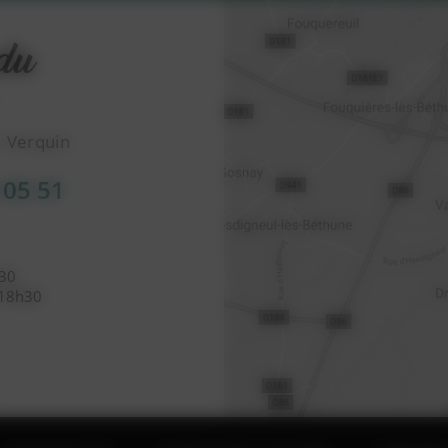
1 Verquin
 05 51
h30
 18h30