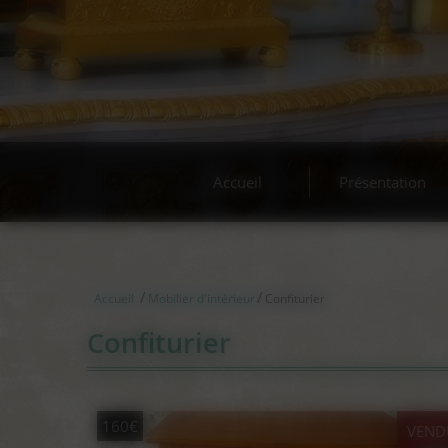
Accueil
Présentation
/
/
Accueil
Mobilier d'intérieur
Confiturier
Confiturier
160€
VEND