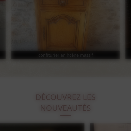
confiturier en hcêne massif
DÉCOUVREZ LES
NOUVEAUTÉS