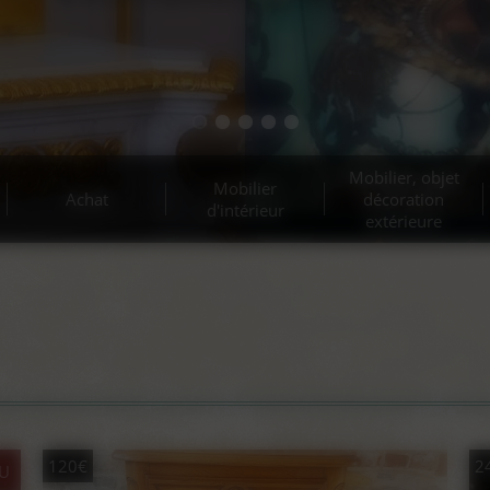
Mobilier, objet
Mobilier
Achat
décoration
d'intérieur
extérieure
120€
2
U