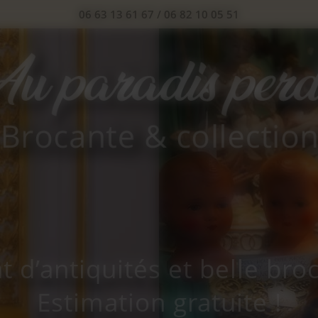
06 63 13 61 67
/
06 82 10 05 51
t d’antiquités et belle bro
Estimation gratuite !