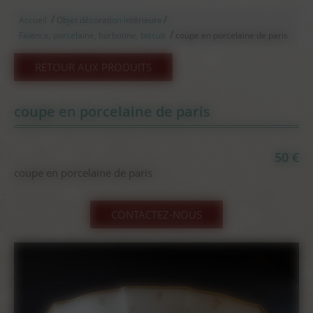
/
/
Accueil
Objet décoration intérieure
/
Faïence, porcelaine, borbotine, biscuit
coupe en porcelaine de paris
RETOUR AUX PRODUITS
coupe en porcelaine de paris
50 €
coupe en porcelaine de paris
CONTACTEZ-NOUS