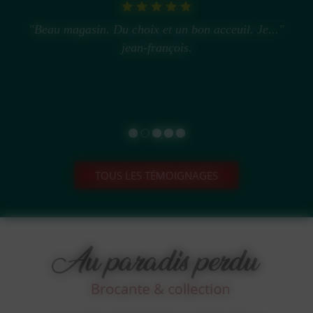
"Beau magasin. Du choix et un bon acceuil. Je..."
jean-françois.
TOUS LES TÉMOIGNAGES