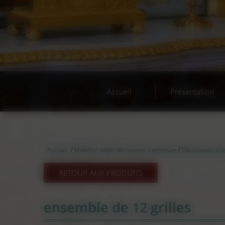
Acha
Accueil
Présentation
/
/
Accueil
Mobilier, objet décoration extérieure
Décoration acie
RETOUR AUX PRODUITS
ensemble de 12 grilles