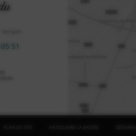
1 Verquin
 05 51
h30
 18h30
PLAN DU SITE
ANTIQUAIRE LA BASSÉE
DÉBARRA