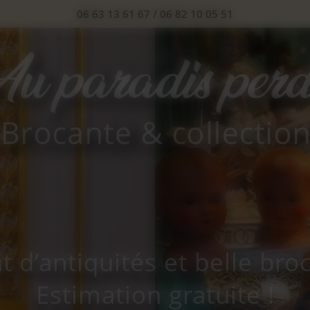
06 63 13 61 67
/
06 82 10 05 51
t d’antiquités et belle bro