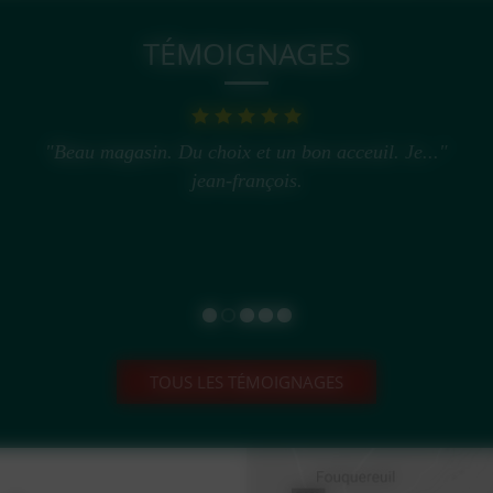
TÉMOIGNAGES
"Beau magasin. Du choix et un bon acceuil. Je..."
jean-françois.
TOUS LES TÉMOIGNAGES