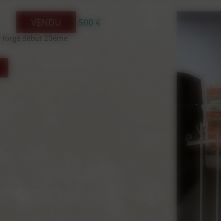
VENDU
500 €
er forgé début 20éme