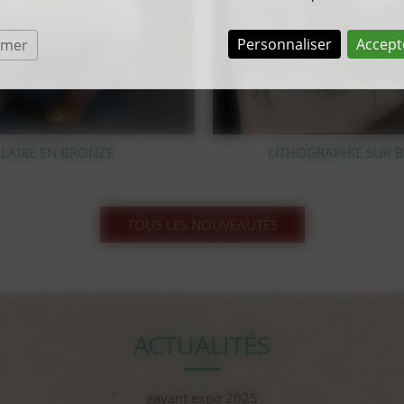
Personnaliser
Accept
rmer
LITHOGRAPHIE SUR BOIS BERNARD BUFFET
TOUS LES NOUVEAUTÉS
ACTUALITÉS
gayant expo 2025