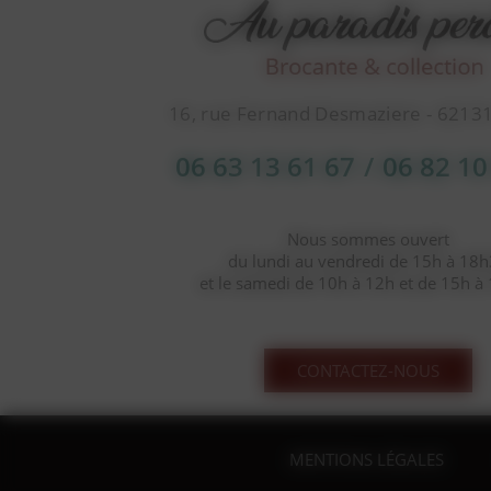
16, rue Fernand Desmaziere - 6213
06 63 13 61 67
/
06 82 10
Nous sommes ouvert
du lundi au vendredi de 15h à 18
et le samedi de 10h à 12h et de 15h à
CONTACTEZ-NOUS
MENTIONS LÉGALES