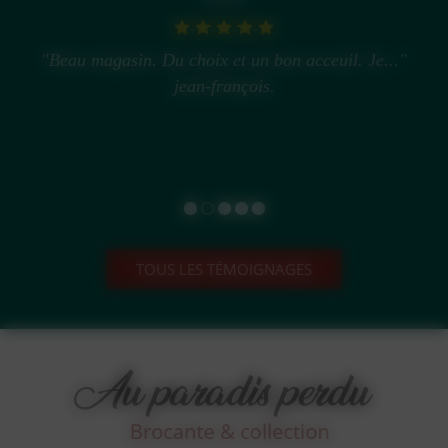
"Beau magasin. Du choix et un bon acceuil. Je..."
jean-françois.
TOUS LES TÉMOIGNAGES