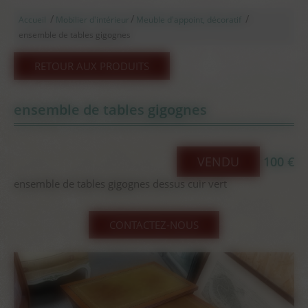
/
/
/
Accueil
Mobilier d'intérieur
Meuble d'appoint, décoratif
ensemble de tables gigognes
RETOUR AUX PRODUITS
ensemble de tables gigognes
VENDU
100 €
ensemble de tables gigognes dessus cuir vert
CONTACTEZ-NOUS