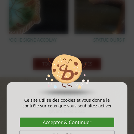
Y
STATUE OURS POLAIRE EN BRONZE
TOUS LES NOUVEAUTÉS
ACTUALITÉS
Ce site utilise des cookies et vous donne le
contrôle sur ceux que vous souhaitez activer
gayant expo 2025
...
Accepter & Continuer