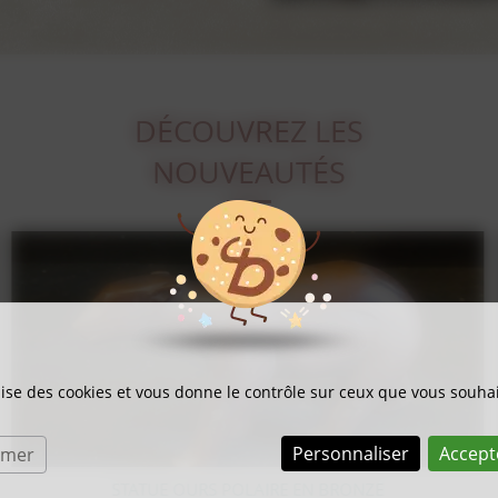
DÉCOUVREZ LES
NOUVEAUTÉS
ilise des cookies et vous donne le contrôle sur ceux que vous souhai
Personnaliser
Accept
rmer
LITHOGRAPHIE SUR BOIS BERNARD BUFFET