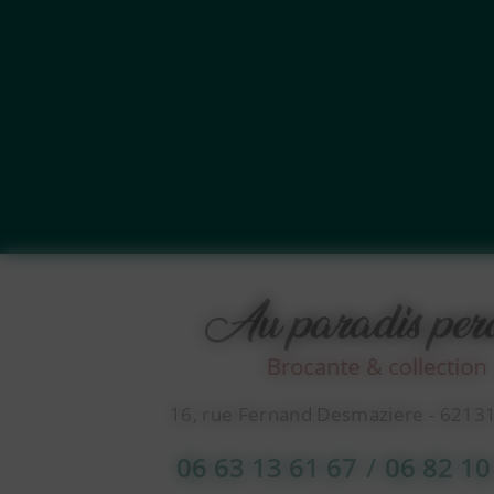
16, rue Fernand Desmaziere - 6213
06 63 13 61 67
/
06 82 10