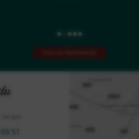
TOUS LES TÉMOIGNAGES
1 Verquin
 05 51