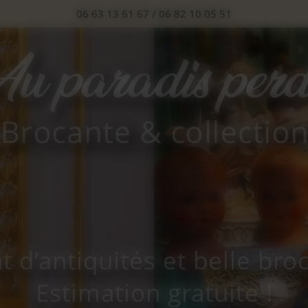
06 63 13 61 67
/
06 82 10 05 51
t d’antiquités et belle bro
Estimation gratuite !