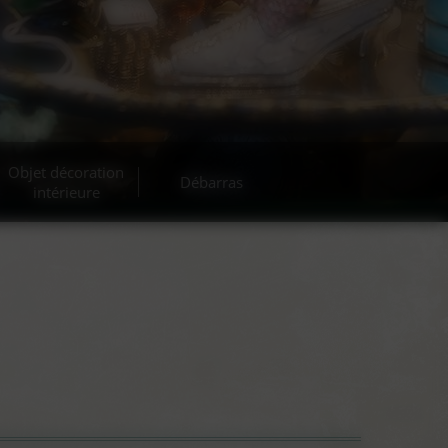
Objet décoration
Débarras
intérieure