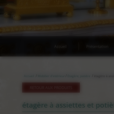
Accueil
Présentation
/
/
/
Accueil
Mobilier d'intérieur
Etagère, potière
étagère à assi
RETOUR AUX PRODUITS
étagère à assiettes et poti