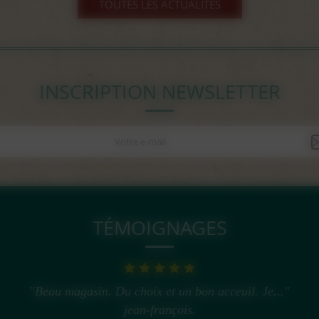
TOUTES LES ACTUALITÉS
INSCRIPTION NEWSLETTER
TÉMOIGNAGES
"Beau magasin. Du choix et un bon acceuil. Je..."
jean-françois.