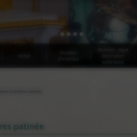
Mobilier, objet
Mobilier
Achat
décoration
d'intérieur
extérieure
ettes et potières patinée
ères patinée