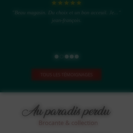
"Beau magasin. Du choix et un bon acceuil. Je..."
jean-françois.
TOUS LES TÉMOIGNAGES