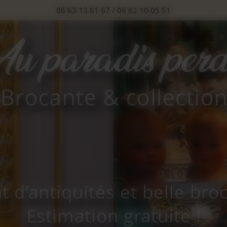
06 63 13 61 67
/
06 82 10 05 51
t d’antiquités et belle bro
Estimation gratuite !