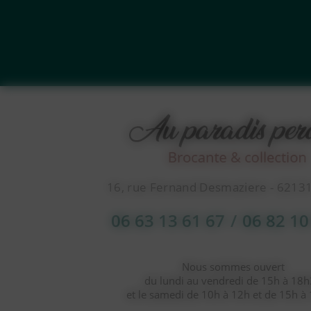
16, rue Fernand Desmaziere - 6213
06 63 13 61 67
/
06 82 10
Nous sommes ouvert
du lundi au vendredi de 15h à 18
et le samedi de 10h à 12h et de 15h à