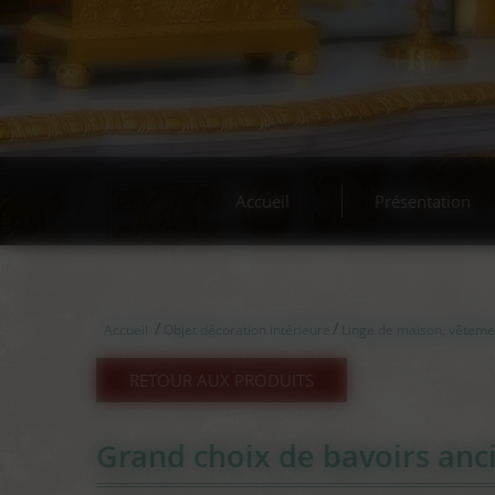
Accueil
Présentation
/
/
Accueil
Objet décoration intérieure
Linge de maison, vêteme
RETOUR AUX PRODUITS
Grand choix de bavoirs anc