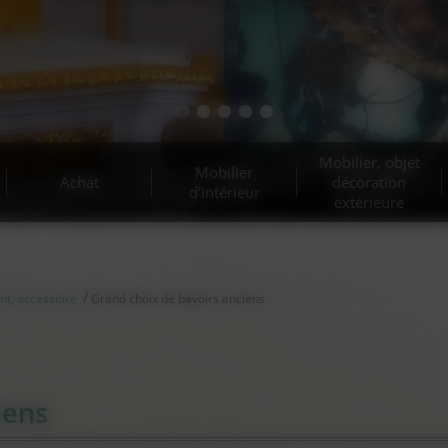
Mobilier, objet
Mobilier
Achat
décoration
d'intérieur
extérieure
/
nt, accessoire
Grand choix de bavoirs anciens
iens