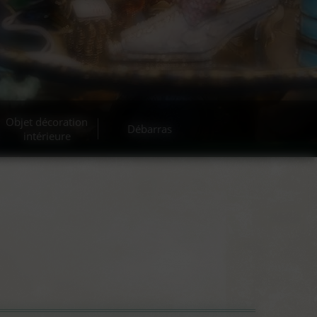
Objet décoration
Débarras
intérieure