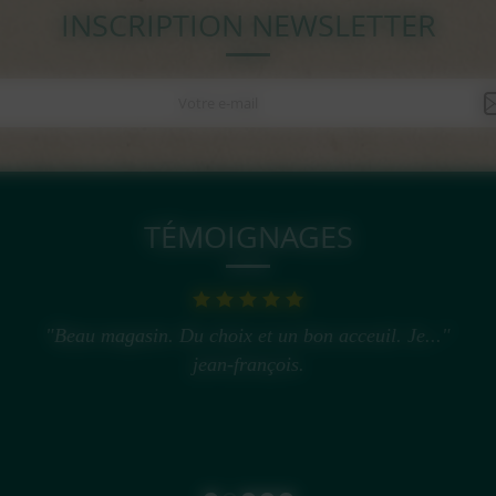
INSCRIPTION NEWSLETTER
TÉMOIGNAGES
"Beau magasin. Du choix et un bon acceuil. Je..."
jean-françois.