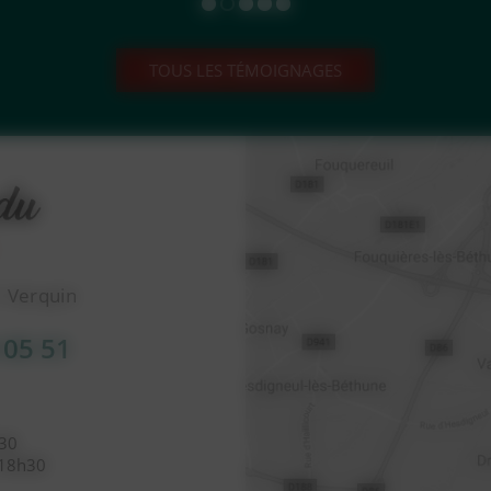
TOUS LES TÉMOIGNAGES
1 Verquin
 05 51
h30
 18h30