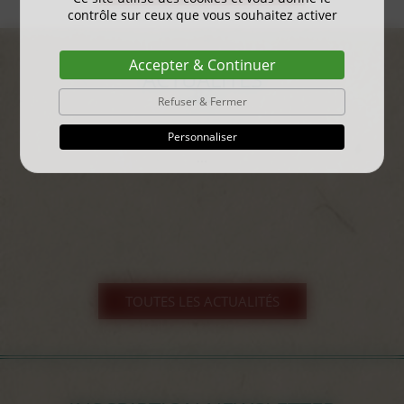
contrôle sur ceux que vous souhaitez activer
Accepter & Continuer
ACTUALITÉS
Refuser & Fermer
gayant expo 2025
Personnaliser
...
TOUTES LES ACTUALITÉS