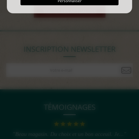
Personnaliser
TOUTES LES ACTUALITÉS
INSCRIPTION NEWSLETTER
TÉMOIGNAGES
"Beau magasin. Du choix et un bon acceuil. Je..."