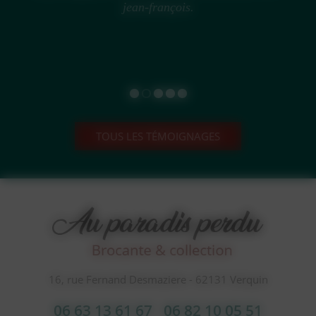
jean-françois.
TOUS LES TÉMOIGNAGES
16, rue Fernand Desmaziere - 62131 Verquin
06 63 13 61 67
06 82 10 05 51