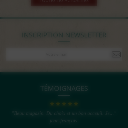
TOUTES LES ACTUALITÉS
INSCRIPTION NEWSLETTER
TÉMOIGNAGES
"Beau magasin. Du choix et un bon acceuil. Je..."
jean-françois.