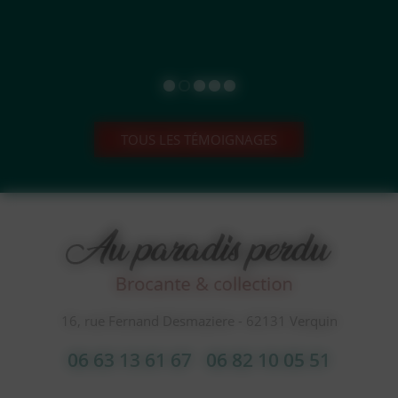
TOUS LES TÉMOIGNAGES
16, rue Fernand Desmaziere - 62131 Verquin
06 63 13 61 67
06 82 10 05 51