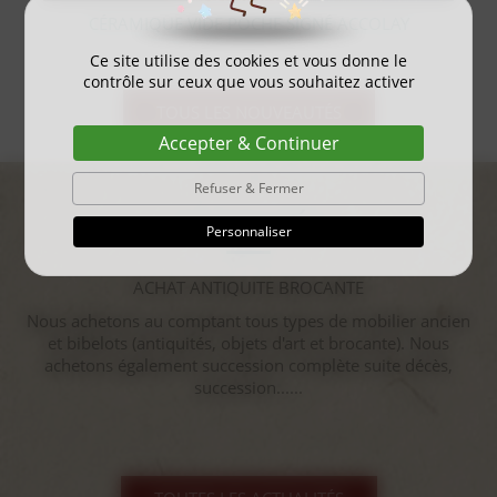
CHE SIGNÉ ACCOLAY
STATUE OURS POLAIRE E
Ce site utilise des cookies et vous donne le
contrôle sur ceux que vous souhaitez activer
TOUS LES NOUVEAUTÉS
Accepter & Continuer
Refuser & Fermer
ACTUALITÉS
Personnaliser
gayant expo 2025
...