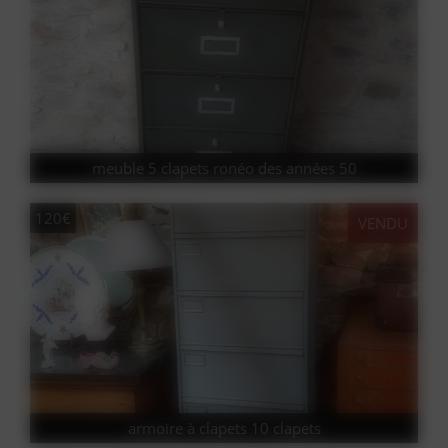
meuble 5 clapets ronéo des années 50
120€
VENDU
armoire à clapets 10 clapets