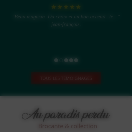
"Beau magasin. Du choix et un bon acceuil. Je..."
jean-françois.
TOUS LES TÉMOIGNAGES