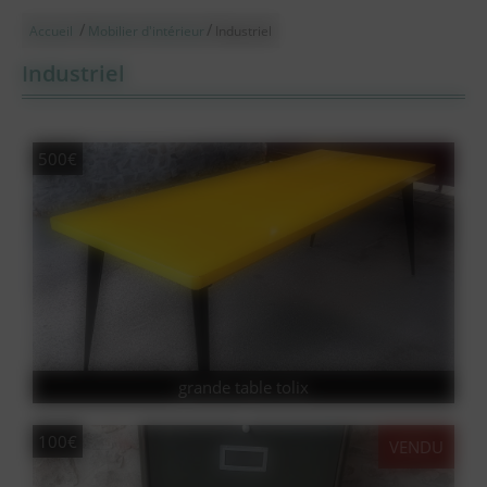
/
/
Accueil
Mobilier d'intérieur
Industriel
Industriel
500€
grande table tolix
100€
VENDU