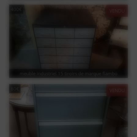
400€
VENDU
meuble industriel 15 tiroirs de marque flambo
80€
VENDU