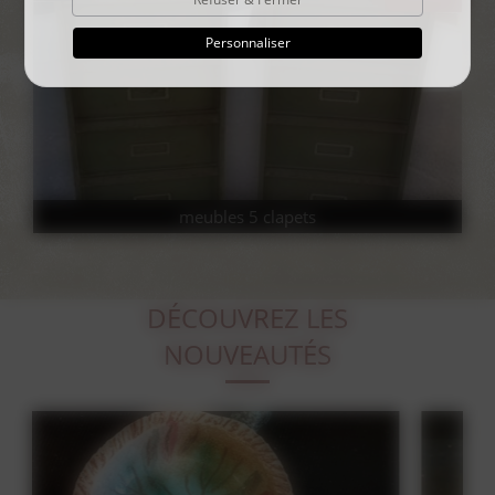
Personnaliser
meubles 5 clapets
DÉCOUVREZ LES
NOUVEAUTÉS