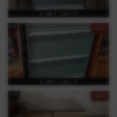
meuble 5 clapets n°2
80€
VENDU
meuble 5 clapets n°1
150€
VENDU