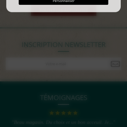
Personnaliser
TOUTES LES ACTUALITÉS
INSCRIPTION NEWSLETTER
TÉMOIGNAGES
"Beau magasin. Du choix et un bon acceuil. Je..."