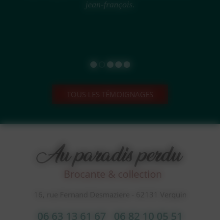
jean-françois.
TOUS LES TÉMOIGNAGES
16, rue Fernand Desmaziere - 62131 Verquin
06 63 13 61 67
06 82 10 05 51