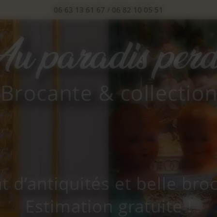
06 63 13 61 67
/
06 82 10 05 51
t d’antiquités et belle bro
Estimation gratuite !