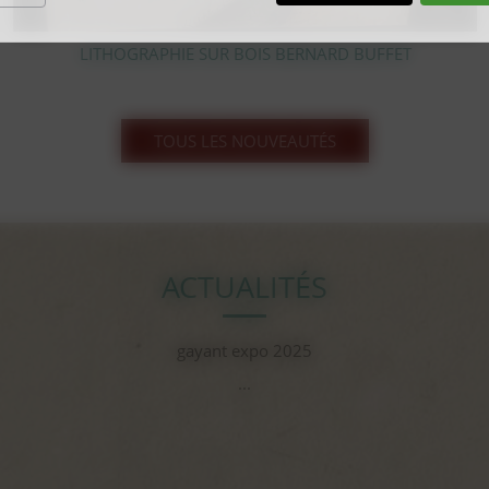
T
PIC FLEUR EN CRISTAL TAILLÉ VAL SAINT LAM
TOUS LES NOUVEAUTÉS
ACTUALITÉS
gayant expo 2025
...