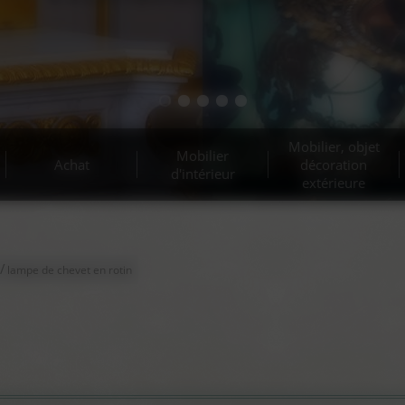
Mobilier, objet
Mobilier
Achat
décoration
d'intérieur
extérieure
/
lampe de chevet en rotin