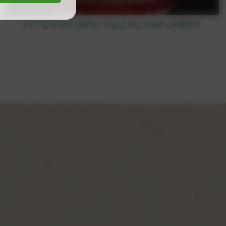
BERT
FUTURE COMET CYBERLABE CAPITAINE FLAM - PB-
1978 JAPON EN BOITE