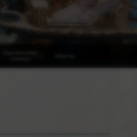
Objet décoration
Débarras
intérieure