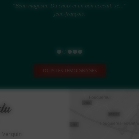
"Très bon magasin..."
Franck
TOUS LES TÉMOIGNAGES
1 Verquin