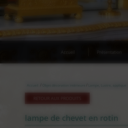
Accueil
Présentation
/
/
Accueil
Objet décoration intérieure
Lampe, Lustre, applique
RETOUR AUX PRODUITS
lampe de chevet en rotin