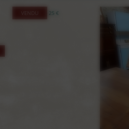
VENDU
25 €