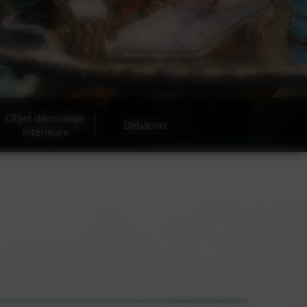
Objet décoration
Débarras
intérieure