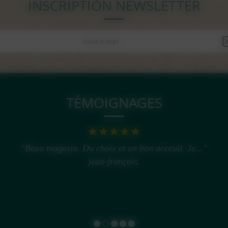
INSCRIPTION NEWSLETTER
TÉMOIGNAGES
"Beau magasin. Du choix et un bon acceuil. Je..."
jean-françois.