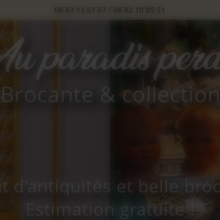
06 63 13 61 67
/
06 82 10 05 51
t d’antiquités et belle bro
Estimation gratuite !