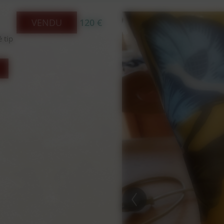
VENDU
120 €
 tip