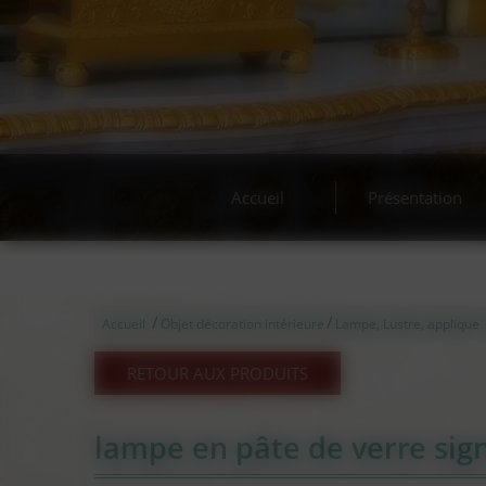
Accueil
Présentation
/
/
Accueil
Objet décoration intérieure
Lampe, Lustre, applique
RETOUR AUX PRODUITS
lampe en pâte de verre sign