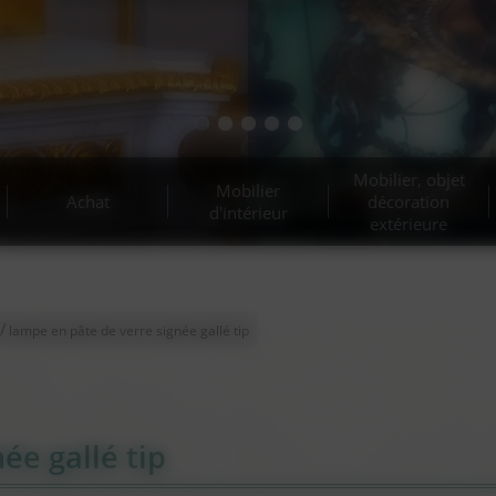
Mobilier, objet
Mobilier
Achat
décoration
d'intérieur
extérieure
/
lampe en pâte de verre signée gallé tip
ée gallé tip