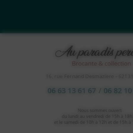
16, rue Fernand Desmaziere - 6213
06 63 13 61 67
/
06 82 10
Nous sommes ouvert
du lundi au vendredi de 15h à 18
et le samedi de 10h à 12h et de 15h à