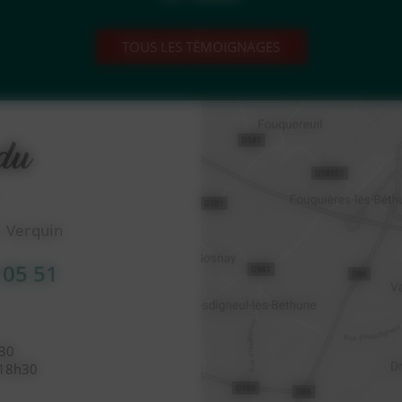
TOUS LES TÉMOIGNAGES
1 Verquin
 05 51
h30
 18h30