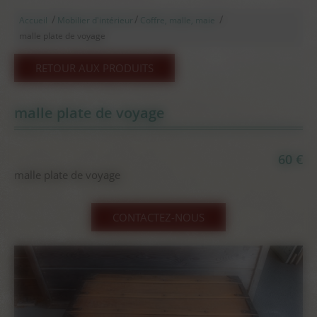
/
/
/
Accueil
Mobilier d'intérieur
Coffre, malle, maie
malle plate de voyage
RETOUR AUX PRODUITS
malle plate de voyage
60 €
malle plate de voyage
CONTACTEZ-NOUS