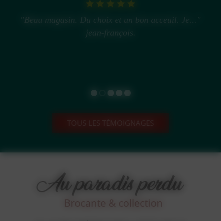
"Beau magasin. Du choix et un bon acceuil. Je..."
jean-françois.
TOUS LES TÉMOIGNAGES