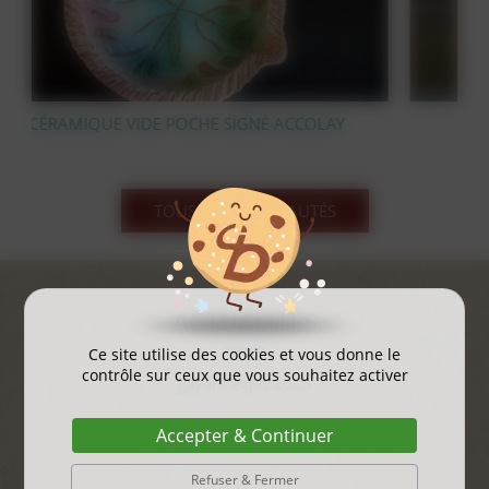
OLAY
STATUE OURS POLAIRE EN BRONZE
TOUS LES NOUVEAUTÉS
ACTUALITÉS
Ce site utilise des cookies et vous donne le
contrôle sur ceux que vous souhaitez activer
gayant expo 2025
...
Accepter & Continuer
Refuser & Fermer