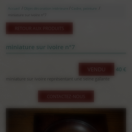
/
/
/
Accueil
Objet décoration intérieure
Cadre, peinture
miniature sur ivoire n°7
RETOUR AUX PRODUITS
miniature sur ivoire n°7
VENDU
40 €
miniature sur ivoire représentant une seine galante
CONTACTEZ-NOUS