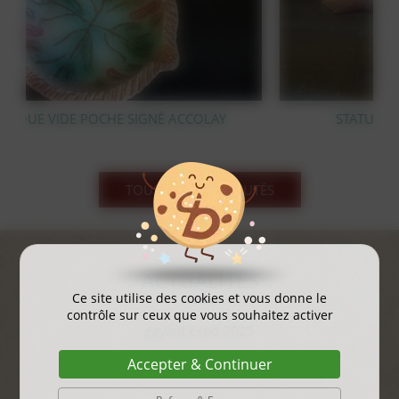
LAY
STATUE OURS POLAIRE EN BRONZE
TOUS LES NOUVEAUTÉS
ACTUALITÉS
Ce site utilise des cookies et vous donne le
contrôle sur ceux que vous souhaitez activer
gayant expo 2025
...
Accepter & Continuer