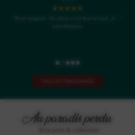
"Beau magasin. Du choix et un bon acceuil. Je..."
jean-françois.
TOUS LES TÉMOIGNAGES