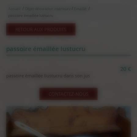
/
/
/
Accueil
Objet décoration intérieure
Emaillé
passoire émaillée lustucru
RETOUR AUX PRODUITS
passoire émaillée lustucru
20 €
passoire émaillée liustucru dans son jus
CONTACTEZ-NOUS