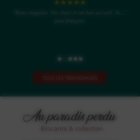
"Beau magasin. Du choix et un bon acceuil. Je..."
jean-françois.
TOUS LES TÉMOIGNAGES