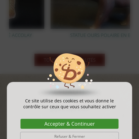
STATUE OURS POLAIRE EN BRONZE
TOUS LES NOUVEAUTÉS
ACTUALITÉS
Ce site utilise des cookies et vous donne le
contrôle sur ceux que vous souhaitez activer
gayant expo 2025
...
Accepter & Continuer
Refuser & Fermer