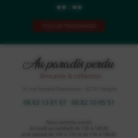
TOUS LES TÉMOIGNAGES
16, rue Fernand Desmaziere - 62131 Verquin
06 63 13 61 67
06 82 10 05 51
Nous sommes ouvert
du lundi au vendredi de 15h à 18h30
et le samedi de 10h à 12h et de 15h à 18h30