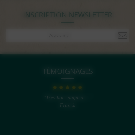
INSCRIPTION NEWSLETTER
TÉMOIGNAGES
"Très bon magasin..."
Franck