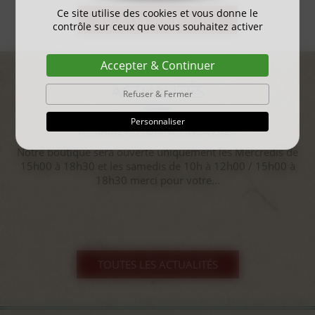
Ce site utilise des cookies et vous donne le
TOUS LES NOUVEAUTÉS
contrôle sur ceux que vous souhaitez activer
Accepter & Continuer
ACTUALITÉS
Refuser & Fermer
Personnaliser
HORAIRE AUTOMNE HIVER 2025
Notre boutique sera ouverte uniquement les Mercredis de
15h00 à 18h30 et les samedis de 10h à 12h00 / 15h00 à
18h30 merci pour votre...
TOUTES LES ACTUALITÉS