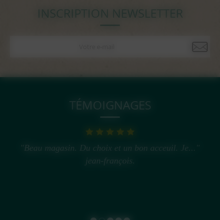
INSCRIPTION NEWSLETTER
TÉMOIGNAGES
"Beau magasin. Du choix et un bon acceuil. Je..."
jean-françois.