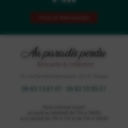
TOUS LES TÉMOIGNAGES
16, rue Fernand Desmaziere - 62131 Verquin
06 63 13 61 67
06 82 10 05 51
Nous sommes ouvert
du lundi au vendredi de 15h à 18h30
et le samedi de 10h à 12h et de 15h à 18h30