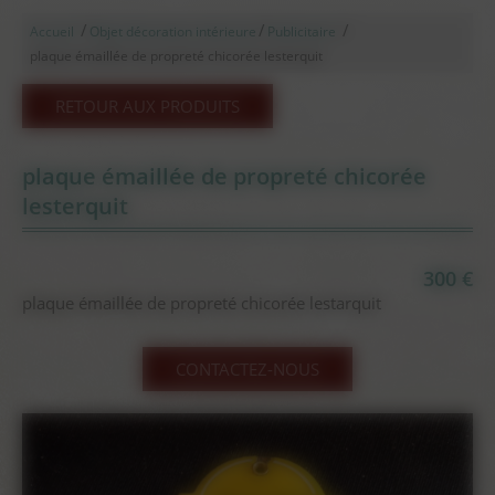
/
/
/
Accueil
Objet décoration intérieure
Publicitaire
plaque émaillée de propreté chicorée lesterquit
RETOUR AUX PRODUITS
plaque émaillée de propreté chicorée
lesterquit
300 €
plaque émaillée de propreté chicorée lestarquit
CONTACTEZ-NOUS