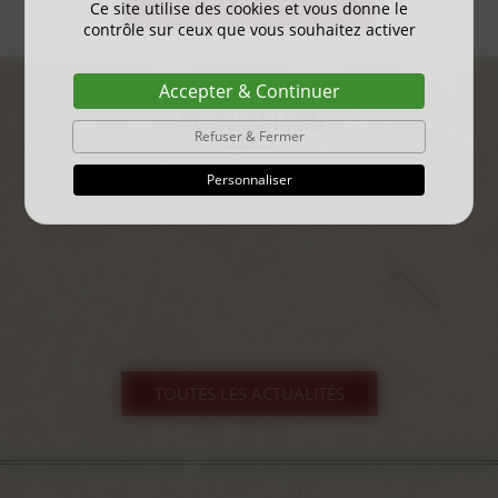
TOUS LES NOUVEAUTÉS
Ce site utilise des cookies et vous donne le
contrôle sur ceux que vous souhaitez activer
Accepter & Continuer
ACTUALITÉS
Refuser & Fermer
Personnaliser
gayant expo 2025
...
TOUTES LES ACTUALITÉS