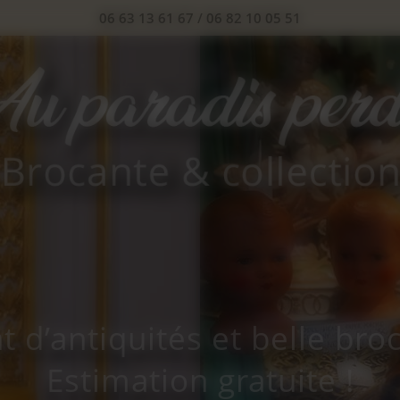
06 63 13 61 67
/
06 82 10 05 51
t d’antiquités et belle bro