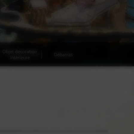
cante
Objet décoration
Débarras
intérieure