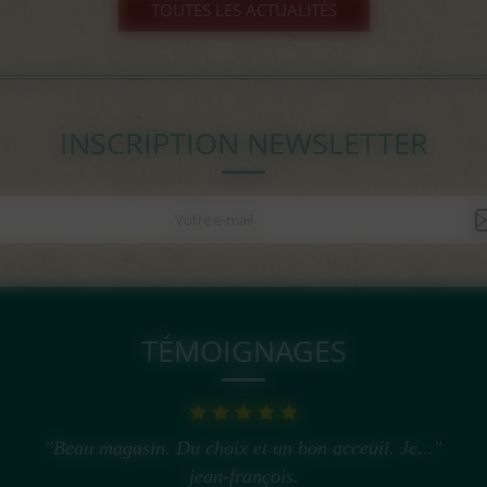
TOUTES LES ACTUALITÉS
INSCRIPTION NEWSLETTER
TÉMOIGNAGES
"Beau magasin. Du choix et un bon acceuil. Je..."
jean-françois.