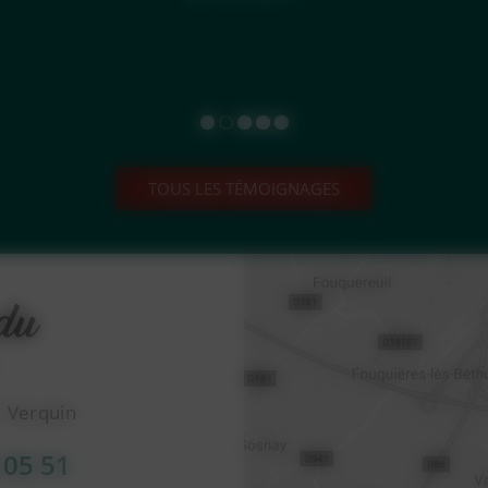
TOUS LES TÉMOIGNAGES
1 Verquin
 05 51