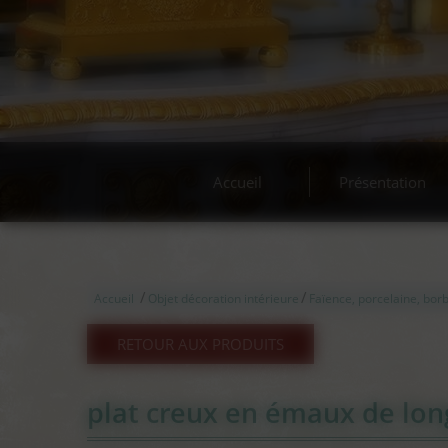
Acha
Accueil
Présentation
/
/
Accueil
Objet décoration intérieure
Faïence, porcelaine, borb
RETOUR AUX PRODUITS
plat creux en émaux de lo