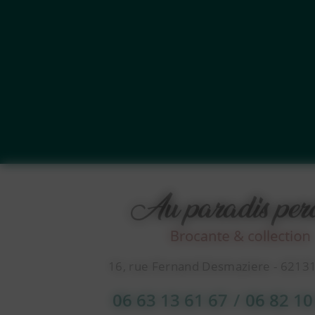
16, rue Fernand Desmaziere - 6213
06 63 13 61 67
/
06 82 10