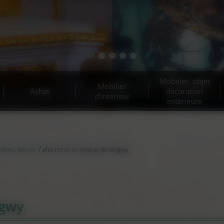
t d’antiquités et belle bro
Estimation gratuite !
Estimation gratuite !
Mobilier, objet
Mobilier
Achat
décoration
d'intérieur
extérieure
/
otine, biscuit
plat creux en émaux de longwy
ngwy