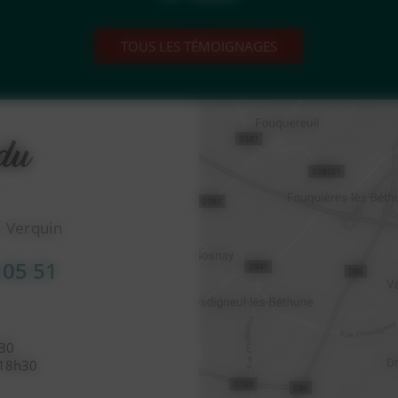
TOUS LES TÉMOIGNAGES
1 Verquin
 05 51
h30
 18h30