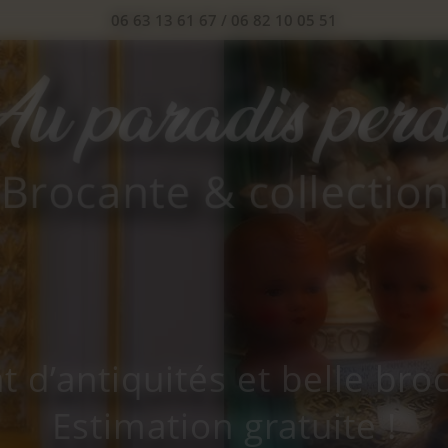
06 63 13 61 67
/
06 82 10 05 51
t d’antiquités et belle bro