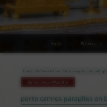
Acha
Accueil
Présentation
/
/
/
Accueil
Mobilier d'intérieur
Meuble d'appoint, décoratif
po
RETOUR AUX PRODUITS
porte cannes paraplies en 