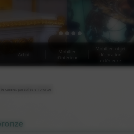
t d’antiquités et belle bro
Estimation gratuite !
Estimation gratuite !
Mobilier, objet
Mobilier
Achat
décoration
d'intérieur
extérieure
rte cannes paraplies en bronze
bronze