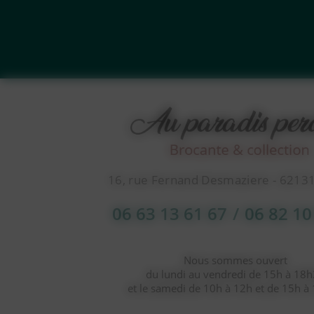
16, rue Fernand Desmaziere - 6213
06 63 13 61 67
/
06 82 10
Nous sommes ouvert
du lundi au vendredi de 15h à 18
et le samedi de 10h à 12h et de 15h à