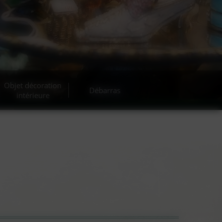
cante
Objet décoration
Débarras
intérieure