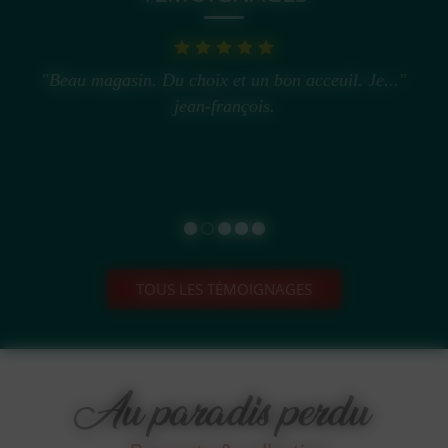
"Beau magasin. Du choix et un bon acceuil. Je..."
jean-françois.
TOUS LES TÉMOIGNAGES