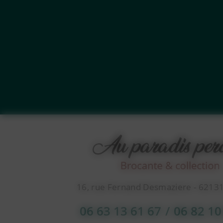
16, rue Fernand Desmaziere - 6213
06 63 13 61 67
/
06 82 10