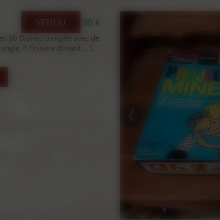
VENDU
30 €
s 60 Disney complet avec de
ngle, 6 histoire donald, ...).