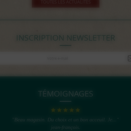
TOUTES LES ACTUALITÉS
INSCRIPTION NEWSLETTER
TÉMOIGNAGES
"Beau magasin. Du choix et un bon acceuil. Je..."
jean-françois.