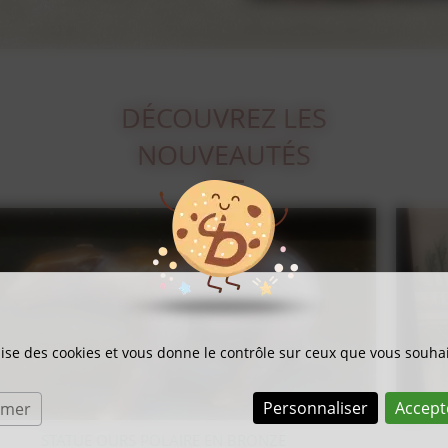
DÉCOUVREZ LES
NOUVEAUTÉS
ilise des cookies et vous donne le contrôle sur ceux que vous souhai
Personnaliser
Accept
rmer
LITHOGRAPHIE SUR BOIS BERNARD BUFFET