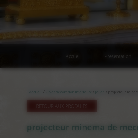
Accueil
Présentation
/
/
/
Accueil
Objet décoration intérieure
Jouet
projecteur mine
RETOUR AUX PRODUITS
projecteur minema de mecc