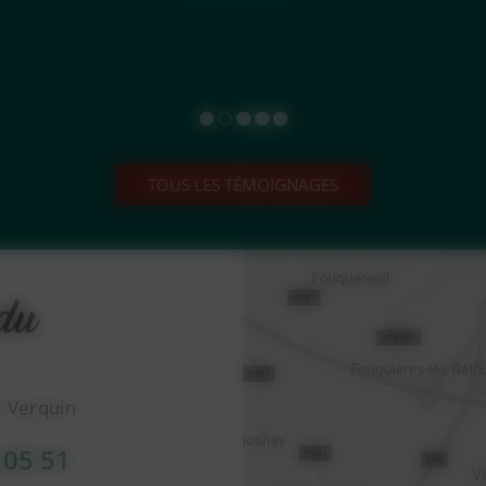
TOUS LES TÉMOIGNAGES
1 Verquin
 05 51