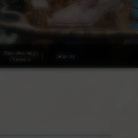
Objet décoration
Débarras
intérieure