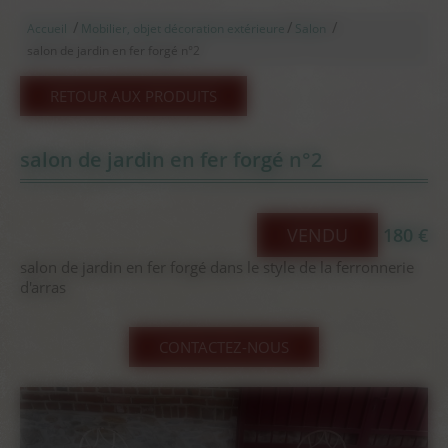
/
/
/
Accueil
Mobilier, objet décoration extérieure
Salon
salon de jardin en fer forgé n°2
RETOUR AUX PRODUITS
salon de jardin en fer forgé n°2
VENDU
180 €
salon de jardin en fer forgé dans le style de la ferronnerie
d'arras
CONTACTEZ-NOUS