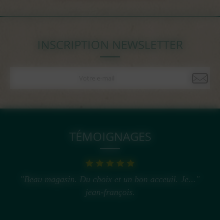
INSCRIPTION NEWSLETTER
TÉMOIGNAGES
"Beau magasin. Du choix et un bon acceuil. Je..."
jean-françois.