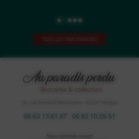
TOUS LES TÉMOIGNAGES
16, rue Fernand Desmaziere - 62131 Verquin
06 63 13 61 67
06 82 10 05 51
Nous sommes ouvert