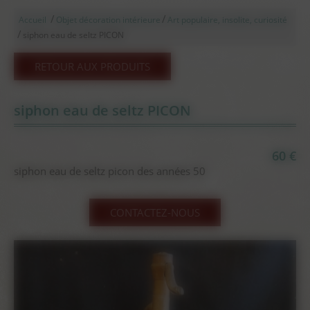
/
/
Accueil
Objet décoration intérieure
Art populaire, insolite, curiosité
/
siphon eau de seltz PICON
RETOUR AUX PRODUITS
siphon eau de seltz PICON
60 €
siphon eau de seltz picon des années 50
CONTACTEZ-NOUS