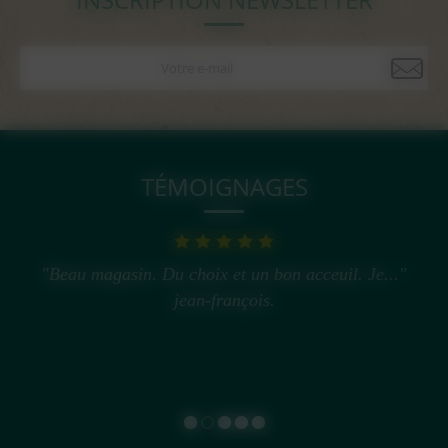
TÉMOIGNAGES
"Beau magasin. Du choix et un bon acceuil. Je..."
jean-françois.