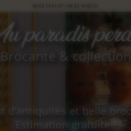
06 63 13 61 67
/
06 82 10 05 51