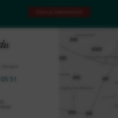
TOUS LES TÉMOIGNAGES
1 Verquin
 05 51
h30
 18h30