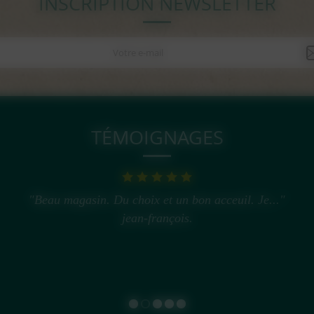
INSCRIPTION NEWSLETTER
TÉMOIGNAGES
"Beau magasin. Du choix et un bon acceuil. Je..."
jean-françois.