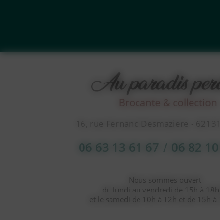
16, rue Fernand Desmaziere - 6213
06 63 13 61 67
/
06 82 10
Nous sommes ouvert
du lundi au vendredi de 15h à 18
et le samedi de 10h à 12h et de 15h à