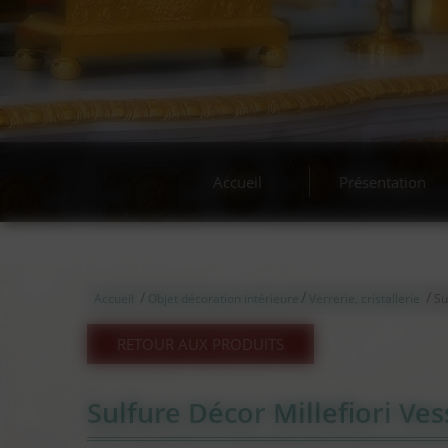
Acha
Accueil
Présentation
/
/
/
Accueil
Objet décoration intérieure
Verrerie, cristallerie
Su
RETOUR AUX PRODUITS
Sulfure Décor Millefiori Ve