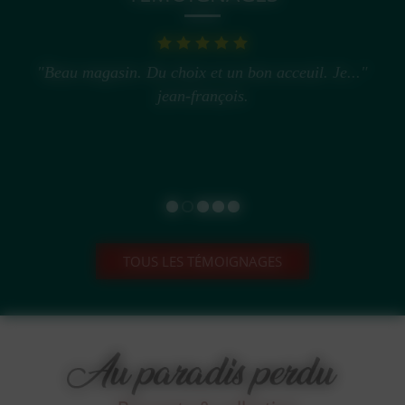
"Beau magasin. Du choix et un bon acceuil. Je..."
jean-françois.
TOUS LES TÉMOIGNAGES