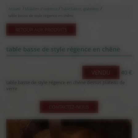
/
/
/
Accueil
Mobilier d'intérieur
Table basse, guéridon
table basse de style régence en chêne
RETOUR AUX PRODUITS
table basse de style régence en chêne
VENDU
40 €
table basse de style régence en chêne dessus plateau de
verre
CONTACTEZ-NOUS