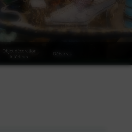
cante
Objet décoration
Débarras
intérieure