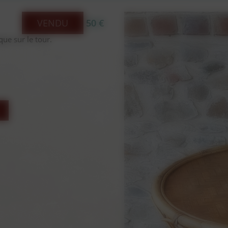
VENDU
50 €
ue sur le tour.