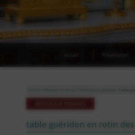
Acha
Accueil
Présentation
/
/
/
Accueil
Mobilier d'intérieur
Table basse, guéridon
table gu
RETOUR AUX PRODUITS
table guéridon en rotin de