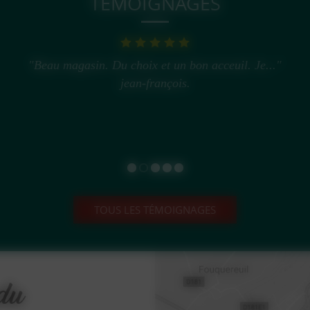
TÉMOIGNAGES
"Beau magasin. Du choix et un bon acceuil. Je..."
jean-françois.
TOUS LES TÉMOIGNAGES