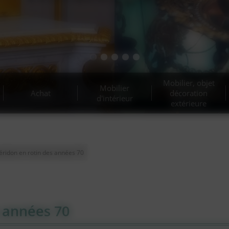
t d’antiquités et belle bro
Estimation gratuite !
Mobilier, objet
Mobilier
Achat
décoration
d'intérieur
extérieure
éridon en rotin des années 70
s années 70