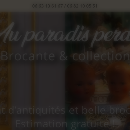
06 63 13 61 67
/
06 82 10 05 51
t d’antiquités et belle bro
Estimation gratuite !