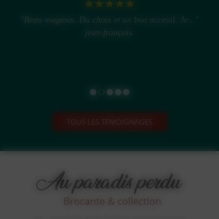
"Beau magasin. Du choix et un bon acceuil. Je..."
jean-françois.
TOUS LES TÉMOIGNAGES