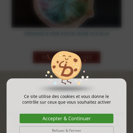
É ACCOLAY
STATUE OURS POLAIRE EN BRONZE
TOUS LES NOUVEAUTÉS
ACTUALITÉS
Ce site utilise des cookies et vous donne le
contrôle sur ceux que vous souhaitez activer
gayant expo 2025
...
Accepter & Continuer
Refuser & Fermer